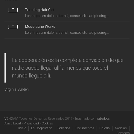
Trending Hair Cut
Lorem ipsum dolor sit amet, consectetur adipiscing...
Moustache Works
Lorem ipsum dolor sit amet, consectetur adipiscing...
La cooperación es la completa convicción de que
nadie puede llegar allí a menos que todo el
mundo llegue allí.
Virginia Burden
VENDAM
Todos los Derechos Reservados 2017 - Ingeniado por
nubedocs
Aviso Legal
-
Privacidad
-
Cookies
Inicio
La Cooperativa
Servicios
Documentos
Galería
Noticias
Contacto