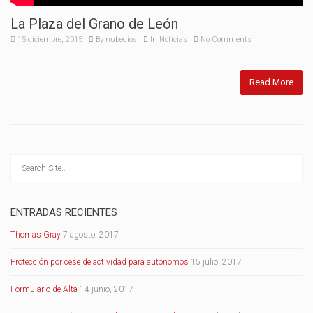
La Plaza del Grano de León
15 diciembre, 2015
By
nubedios
In
Noticias
No Comments
Read More
ENTRADAS RECIENTES
Thomas Gray
7 agosto, 2017
Protección por cese de actividad para autónomos
15 julio, 2017
Formulario de Alta
14 junio, 2017