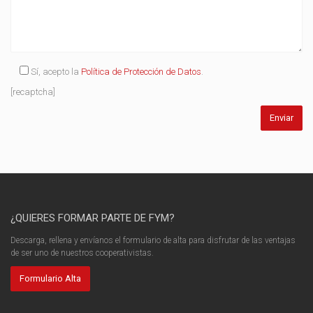
Sí, acepto la
Política de Protección de Datos
.
[recaptcha]
¿QUIERES FORMAR PARTE DE FYM?
Descarga, rellena y envíanos el formulario de alta para disfrutar de las ventajas
de ser uno de nuestros cooperativistas.
Formulario Alta