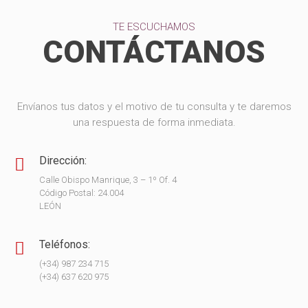
TE ESCUCHAMOS
CONTÁCTANOS
Envíanos tus datos y el motivo de tu consulta y te daremos
una respuesta de forma inmediata.
Dirección:
Calle Obispo Manrique, 3 – 1º Of. 4
Código Postal: 24.004
LEÓN
Teléfonos:
(+34) 987 234 715
(+34) 637 620 975