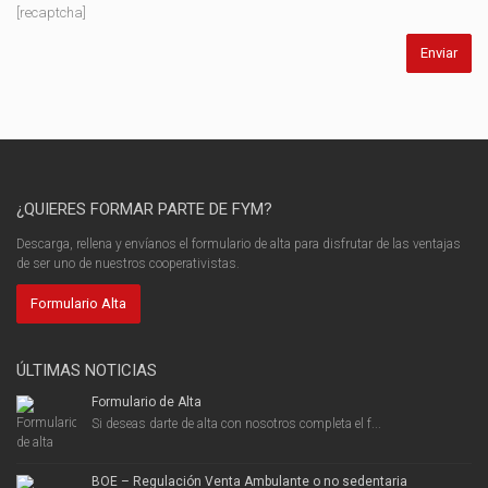
[recaptcha]
¿QUIERES FORMAR PARTE DE FYM?
Descarga, rellena y envíanos el formulario de alta para disfrutar de las ventajas
de ser uno de nuestros cooperativistas.
Formulario Alta
ÚLTIMAS NOTICIAS
Formulario de Alta
Si deseas darte de alta con nosotros completa el f...
BOE – Regulación Venta Ambulante o no sedentaria