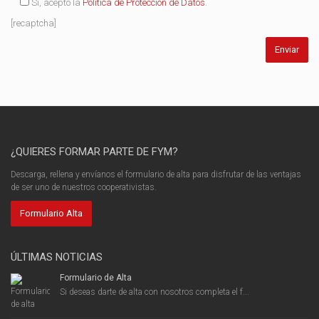
Sí, acepto la
Política de Protección de Datos
.
[recaptcha]
¿QUIERES FORMAR PARTE DE FYM?
Descarga, rellena y envíanos el formulario de alta para disfrutar de las ventajas
de ser uno de nuestros cooperativistas.
Formulario Alta
ÚLTIMAS NOTICIAS
Formulario de Alta
Si deseas darte de alta con nosotros completa el f...