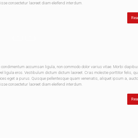
disse consectetur laoreet diam eleifend interdum.
Rea
nec condimentum accumsan ligula, non commodo dolor varius vitae. Morbi dapibu
 ligula eros. Vestibulum dictum dictum laoreet. Cras molestie porttitor felis, qu
rices eget a purus. Quisque pellentesque quam venenatis, aliquet ipsum a, aucto
disse consectetur laoreet diam eleifend interdum.
Rea