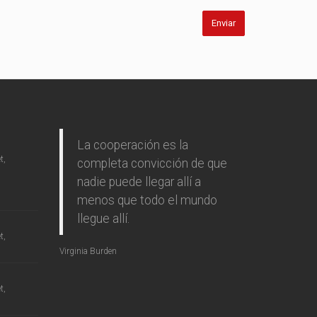
La cooperación es la
t,
completa convicción de que
nadie puede llegar allí a
menos que todo el mundo
llegue allí.
t,
Virginia Burden
t,