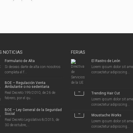
S NOTICIAS
FERIAS
Formulario de Alta
El Rastro de León
Si deseas darte de alta con nosotros
Lorem ipsum dolor sit ame
completa el f...
consectetur adipiscing...
BOE – Regulación Venta
Ambulante o no sedentaria
Real Decreto 199/2010, de 26 de
Trending Hair Cut
febrero, por el qu...
Lorem ipsum dolor sit ame
consectetur adipiscing...
BOE – Ley General de la Seguridad
Social
Moustache Works
Real Decreto Legislativo 8/2015, de
Lorem ipsum dolor sit ame
30 de octubre,...
consectetur adipiscing...