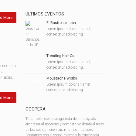
ÚLTIMOS EVENTOS
d More
El Rastro de León
Lorem ipsum dolor sit amet,
consectetur adipiscing...
Trending Hair Cut
Lorem ipsum dolor sit amet,
s neque a
consectetur adipiscing...
is
r lacus.
Moustache Works
Lorem ipsum dolor sit amet,
consectetur adipiscing...
d More
COOPERA
Tú también eres protagonista de un proyecto
empresarial moderno y competitivo donde el resto
de los socios tienen tus mismos intereses.
Contamos con el conocimiento y la experiencia