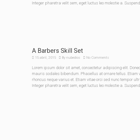
Integer pharetra velit sem, eget luctus leo molestie a. Suspen
A Barbers Skill Set
15 abril, 2015
By
nubedios
No Comments
Lorem ipsum dolor sit amet, consectetur adipiscing elit. Do
mauris sodales bibendum. Phasellus at ornare tellus. Etiam vel
rhoncus neque varius et. Etiam vitae orci sed nunc tempor ult
Integer pharetra velit sem, eget luctus leo molestie a. Suspen