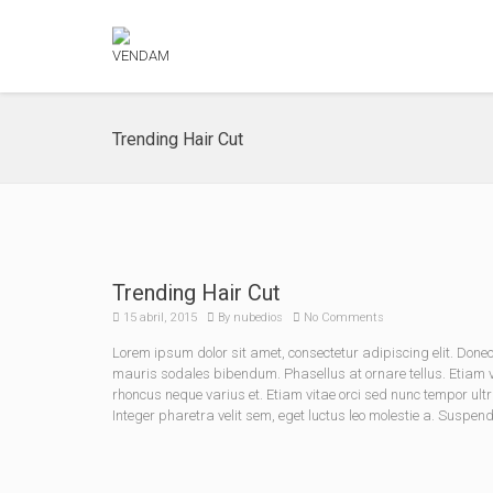
Trending Hair Cut
Trending Hair Cut
15 abril, 2015
By
nubedios
No Comments
Lorem ipsum dolor sit amet, consectetur adipiscing elit. Do
mauris sodales bibendum. Phasellus at ornare tellus. Etiam vel
rhoncus neque varius et. Etiam vitae orci sed nunc tempor ult
Integer pharetra velit sem, eget luctus leo molestie a. Suspen