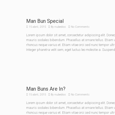
Man Bun Special
15 abril, 2015
By
nubedios
No Comments
Lorem ipsum dolor sit amet, consectetur adipiscing elit. Do
mauris sodales bibendum. Phasellus at ornare tellus. Etiam vel
rhoncus neque varius et. Etiam vitae orci sed nunc tempor ult
Integer pharetra velit sem, eget luctus leo molestie a. Suspen
Man Buns Are In?
15 abril, 2015
By
nubedios
No Comments
Lorem ipsum dolor sit amet, consectetur adipiscing elit. Do
mauris sodales bibendum. Phasellus at ornare tellus. Etiam vel
rhoncus neque varius et. Etiam vitae orci sed nunc tempor ult