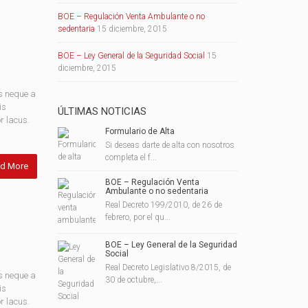
BOE – Regulación Venta Ambulante o no
sedentaria
15 diciembre, 2015
BOE – Ley General de la Seguridad Social
15
diciembre, 2015
s neque a
is
ÚLTIMAS NOTICIAS
r lacus.
Formulario de Alta
Si deseas darte de alta con nosotros
completa el f...
d More
BOE – Regulación Venta
Ambulante o no sedentaria
Real Decreto 199/2010, de 26 de
febrero, por el qu...
BOE – Ley General de la Seguridad
Social
Real Decreto Legislativo 8/2015, de
s neque a
30 de octubre,...
is
r lacus.