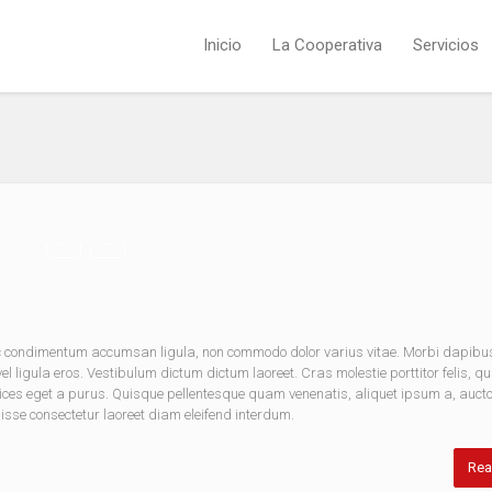
Inicio
La Cooperativa
Servicios
nec condimentum accumsan ligula, non commodo dolor varius vitae. Morbi dapibu
 ligula eros. Vestibulum dictum dictum laoreet. Cras molestie porttitor felis, qu
rices eget a purus. Quisque pellentesque quam venenatis, aliquet ipsum a, aucto
disse consectetur laoreet diam eleifend interdum.
Rea